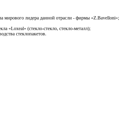
ла мирового лидера данной отрасли - фирмы «Z.Bavelloni»;
кла «Loxeal» (стекло-стекло, стекло-металл);
одства стеклопакетов.