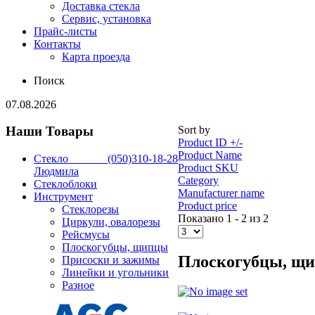
Доставка стекла
Сервис, установка
Прайс-листы
Контакты
Карта проезда
Поиск
07.08.2026
Наши
Товары
Sort by
Product ID +/-
Product Name
Стекло ______ (050)310-18-28
Product SKU
Людмила
Category
Стеклоблоки
Manufacturer name
Инструмент
Product price
Стеклорезы
Показано 1 - 2 из 2
Циркули, овалорезы
Рейсмусы
Плоскогубцы, щипцы
Плоскогубцы, щ
Присоски и зажимы
Линейки и угольники
Разное