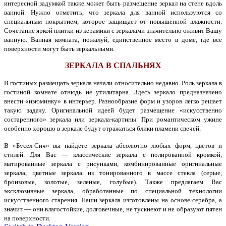
интересной задумкой также может быть размещение зеркал на стене вдоль
ванной. Нужно отметить, что зеркала для ванной используются со
специальным покрытием, которое защищает от повышенной влажности.
Сочетание яркой плитки из керамики с зеркалами значительно оживит Вашу
ванную. Ванная комната, пожалуй, единственное место в доме, где все
поверхности могут быть зеркальными.
ЗЕРКАЛА В СПАЛЬНЯХ
В гостиных размещать зеркала начали относительно недавно. Роль зеркала в
гостиной комнате отнюдь не утилитарна. Здесь зеркало предназначено
внести «изюминку» в интерьер. Разнообразие форм и узоров легко решает
такую задачу. Оригинальной идеей будет размещение «искусственно
состаренного» зеркала или зеркала-картины. При романтическом ужине
особенно хорошо в зеркале будут отражаться блики пламени свечей.
В «Бусел-Сич» вы найдете зеркала абсолютно любых форм, цветов и
стилей. Для Вас — классические зеркала с полированной кромкой,
матированные зеркала с рисунками, комбинированные оригинальные
зеркала, цветные зеркала из тонированного в массе стекла (серые,
бронзовые, золотые, зеленые, голубые). Также предлагаем Вас
эксклюзивные зеркала, обработанные по специальной технологии
искусственного старения. Наши зеркала изготовлены на основе серебра, а
значит — они влагостойкие, долговечные, не тускнеют и не образуют пятен
на поверхности.