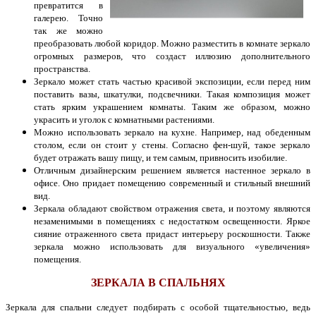
превратится в
галерею. Точно
так же можно
преобразовать любой коридор. Можно разместить в комнате зеркало
огромных размеров, что создаст иллюзию дополнительного
пространства.
Зеркало может стать частью красивой экспозиции, если перед ним
поставить вазы, шкатулки, подсвечники. Такая композиция может
стать ярким украшением комнаты. Таким же образом, можно
украсить и уголок с комнатными растениями.
Можно использовать зеркало на кухне. Например, над обеденным
столом, если он стоит у стены. Согласно фен-шуй, такое зеркало
будет отражать вашу пищу, и тем самым, привносить изобилие.
Отличным дизайнерским решением является настенное зеркало в
офисе. Оно придает помещению современный и стильный внешний
вид.
Зеркала обладают свойством отражения света, и поэтому являются
незаменимыми в
помещениях с недостатком освещенности. Яркое
сияние отраженного света придаст интерьеру роскошности. Также
зеркала можно использовать для визуального «увеличения»
помещения.
ЗЕРКАЛА В СПАЛЬНЯХ
Зеркала для спальни следует подбирать с особой тщательностью, ведь