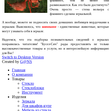
фламинго, тем не менее они
размножаются. Как это было достигнуто?
Очень просто — стена вольера с
фламинго сделана зеркальной.
А вообще, можете не подносить своих домашних любимцев мордочками к
зеркалам. Выяснилось, что
ши
мпанзе
- единственные животные, которые
могут узнавать себя в зеркале.
Надеемся, что эта подборка познавательных сведений о зеркалах
понравилась читателям
! "Бусел-Сич" рады предоставлять не только
высококачественные товары и услуги, но и интереснейшую информацию
для Вас!
Switch to Desktop Version
Created by
G@NS
Главная
О компании
Товары
Стекло
Стеклоблоки
Инструмент
Изделия
Зеркала
Для шкафов-купе
Мебель из стекла