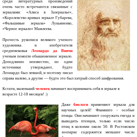
среди литературных произведений
очень часто встречаются связанные с
зеркалами: «Алиса в Зазеркалье»,
«Королевство кривых зеркал» Губарева,
«Фальшивые зеркала» Лукьяненко,
«Черное зеркало» Мамлеева.
Прочесть рукописи великого ученого
художника и изобретателя
средневековья
Леонардо да Винчи
ученым помогло обыкновенное зеркало.
Доподлинно неизвестно, но одни
источники утверждают, будто
Леонардо был левшой, и поэтому писал
справа налево, а другие — будто это был хитрый способ шифрования.
Кстати, маленький
человек
начинает воспринимать себя в зеркале в
возрасте 12-18 месяцев! :)
Даже
биологи
применяют зеркала для
научных целей! Фламинго - особые
птицы. Они начинают сооружать гнезда и
выводить птенцов, только если число
птиц в колонии около 50. В Ростовском
зоопарке содержится меньшее число