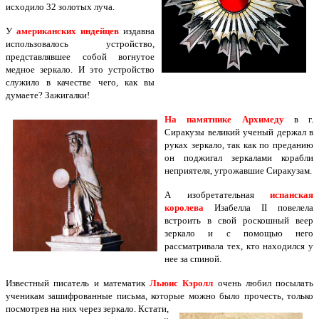
исходило 32 золотых луча.
У
американских индейцев
издавна
использовалось устройство,
представлявшее собой вогнутое
медное зеркало. И это устройство
служило в качестве чего, как вы
думаете? Зажигалки!
На памятнике Архимеду
в г.
Сиракузы великий ученый держал в
руках зеркало, так как по преданию
он поджигал зеркалами корабли
неприятеля, угрожавшие Сиракузам.
А изобретательная
испанская
королева
Изабелла II повелела
встроить в свой роскошный веер
зеркало и с помощью него
рассматривала тех, кто находился у
нее за спиной.
Известный писатель и математик
Льюис Кэролл
очень любил посылать
ученикам зашифрованные письма, которые можно
было прочесть, только
посмотрев на них через зеркало. Кстати,