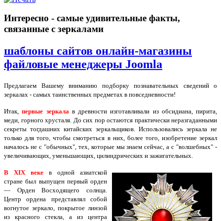
Интересно - самые удивительные факты,
связанные с зеркалами
шаблоны сайтов онлайн-магазины
файловые менеджеры Joomla
Предлагаем Вашему вниманию подборку познавательных сведений о
зеркалах - самых таинственных предметах в повседневности!
Итак,
первые зеркала
в древности изготавливали из обсидиана, пирита,
меди, горного хрусталя. До сих пор остаются практически неразгаданными
секреты тогдашних китайских зеркальщиков. Использовались зеркала не
только для того, чтобы смотреться в них, более того, изобретение зеркал
началось не с "обычных", тех, которые мы знаем сейчас, а с "волшебных" -
увеличивающих, уменьшающих, цилиндрических и зажигательных.
В XIX веке
в одной азиатской
стране был выпущен первый орден
— Орден Восходящего солнца.
Центр ордена представлял собой
вогнутое зеркало, покрытое линзой
из красного стекла, а из центра