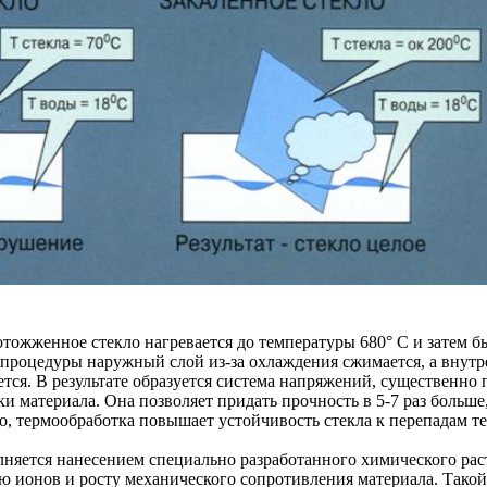
тожженное стекло нагревается до температуры 680° C и затем б
 процедуры наружный слой из-за охлаждения сжимается, а внут
ется. В результате образуется система напряжений, существенн
и материала. Она позволяет придать прочность в 5-7 раз больше
, термообработка повышает устойчивость стекла к перепадам т
няется нанесением специально разработанного химического рас
 ионов и росту механического сопротивления материала. Такой