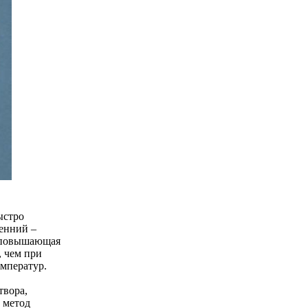
ыстро
ренний –
о повышающая
, чем при
емператур.
твора,
 метод