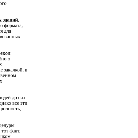
ого
 зданий,
го формата,
я для
ля ванных
текол
бно о
х
е закалкой, в
твенном
х
людей до сих
днако все эти
прочность,
оцедуры
 тот факт,
ишком