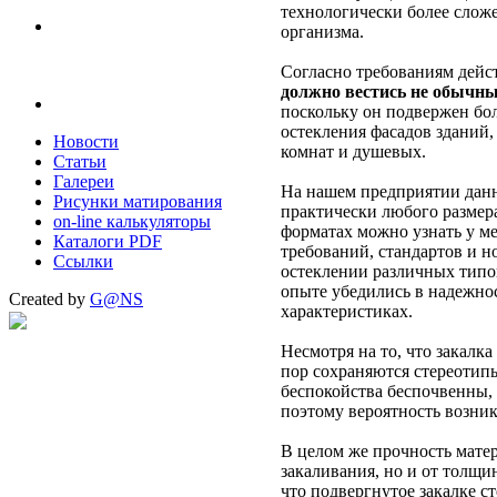
технологически более сложе
организма.
Согласно требованиям дейс
должно вестись не обычны
поскольку он подвержен бол
остекления фасадов зданий,
Новости
комнат и душевых.
Статьи
Галереи
На нашем предприятии данн
Рисунки матирования
практически любого размера
on-line калькуляторы
форматах можно узнать у м
Каталоги PDF
требований, стандартов и н
Ссылки
остеклении различных тип
опыте убедились в надежно
Created by
G@NS
характеристиках.
Несмотря на то, что закалка
пор сохраняются стереотипы
беспокойства беспочвенны, 
поэтому вероятность возник
В целом же прочность мате
закаливания, но и от толщи
что подвергнутое закалке с