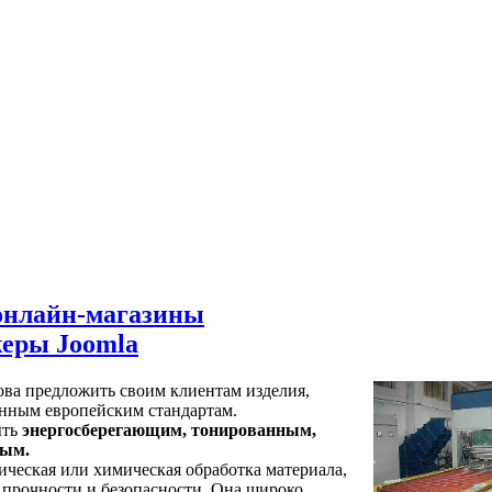
онлайн-магазины
еры Joomla
ова предложить своим клиентам изделия,
нным европейским стандартам.
ыть
энергосберегающим, тонированным,
ным.
ческая или химическая обработка материала,
 прочности и безопасности. Она широко