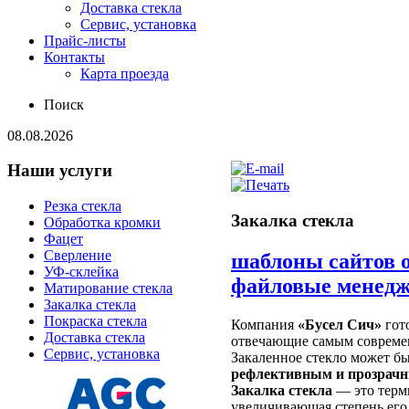
Доставка стекла
Сервис, установка
Прайс-листы
Контакты
Карта проезда
Поиск
08.08.2026
Наши
услуги
Резка стекла
Закалка стекла
Обработка кромки
Фацет
Сверление
шаблоны сайтов 
УФ-склейка
файловые менедж
Матирование стекла
Закалка стекла
Покраска стекла
Компания
«Бусел Сич»
гот
Доставка стекла
отвечающие самым совреме
Сервис, установка
Закаленное стекло может б
рефлективным и прозрач
Закалка стекла
— это терми
увеличивающая степень его