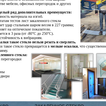
тве мебели, офисных перегородок и других
 целый ряд дополнительных преимуществ:
чность материала на изгиб.
татам тестов лист закаленного стекла
ет удар стальным шаром весом в 227 грамма;
ияет на оптические показатели.
тся в 3 раза (от -80°С до 250°С).
стойчивость к вибрациям.
калки такое стекло нельзя резать и сверлить.
и такое стекло превращается в
мелкие осколки
, что существенн
авму.
ленного стекла:
 перегородки
ины
 двери