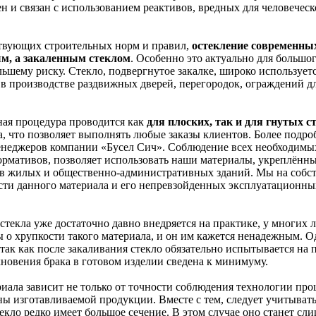
н и связан с использованием реактивов, вредных для человеческ
твующих строительных норм и правил,
остекление современных
м, а закаленным стеклом
. Особенно это актуально для большо
ьшему риску. Стекло, подвергнутое закалке, широко используетс
 в производстве раздвижных дверей, перегородок, ограждений д
ая процедура проводится как
для плоских, так и для гнутых с
, что позволяет выполнять любые заказы клиентов. Более подро
енеджеров компании «Бусел Сич». Соблюдение всех необходимы
ормативов, позволяет использовать наши материалы, укреплённы
ов жилых и общественно-административных зданий. Мы на собс
сти данного материала и его непревзойденных эксплуатационны
 стекла уже достаточно давно внедряется на практике, у многих 
 о хрупкости такого материала, и он им кажется ненадежным. О
так как после закаливания стекло обязательно испытывается на 
новения брака в готовом изделии сведена к минимуму.
риала зависит не только от точности соблюдения технологии пр
ны изготавливаемой продукции. Вместе с тем, следует учитывать
текло редко имеет большое сечение. В этом случае оно станет сл