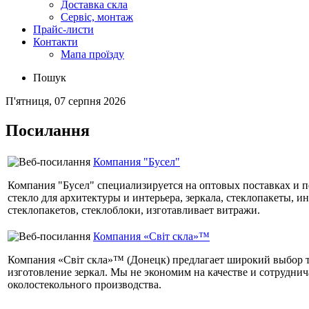
Доставка скла
Сервіс, монтаж
Прайс-листи
Контакти
Мапа проїзду
Пошук
П'ятниця, 07 серпня 2026
Посилання
Компания "Бусел"
Компания "Бусел" специализируется на оптовых поставках и п
стекло для архитектуры и интерьера, зеркала, стеклопакеты, и
стеклопакетов, стеклоблоки, изготавливает витражи.
Компания «Світ скла»™
Компания «Світ скла»™ (Донецк) предлагает широкий выбор то
изготовление зеркал. Мы не экономим на качестве и сотрудни
околостекольного производства.