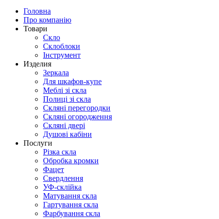
Головна
Про компанію
Товари
Скло
Склоблоки
Інструмент
Изделия
Зеркала
Для шкафов-купе
Меблі зі скла
Полиці зі скла
Скляні перегородки
Скляні огородження
Скляні двері
Душові кабіни
Послуги
Різка скла
Обробка кромки
Фацет
Свердлення
УФ-склійка
Матування скла
Гартування скла
Фарбування скла