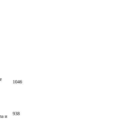
е
1046
938
ла и