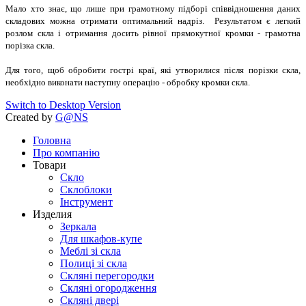
Мало хто знає, що лише при грамотному підборі співвідношення даних
складових можна отримати оптимальний надріз. Результатом є легкий
розлом скла і отримання досить рівної прямокутної кромки - грамотна
порізка скла.
Для того, щоб обробити гострі краї, які утворилися після порізки скла,
необхідно виконати наступну операцію - обробку кромки скла.
Switch to Desktop Version
Created by
G@NS
Головна
Про компанію
Товари
Скло
Склоблоки
Інструмент
Изделия
Зеркала
Для шкафов-купе
Меблі зі скла
Полиці зі скла
Скляні перегородки
Скляні огородження
Скляні двері