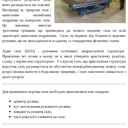
воно розпадеться на осколки.
Насправді ж, прирізка скла -
нанесення неглибоких
подряпин на поверхню скла.
Це викликає миттєве
зростання тріщини, що призводить до легкого надлому скла по всій
траєкторії нанесення подряпини. Скло, на відміну від більшості відомих
речовин, що не знаходиться ні в одному із стандартних фізичних станів.
Адже скло (SiO2) - речовина особливої, некристалічні структури.
Практично всі атоми в ньому не в змозі утворити кристалічну решітку,
схожу з зернистою структурою. У слідстві того, що кристалічна структура
відсутня, скло розламується по абсолютно непередбачуваному шляху, тому
розріз можна нанести в будь-якому напрямку, і скло пластично зламається з
цього розрізу.
Для правильної порізки скла необхідно враховувати такі складові:
діаметр ролика;
кут заточування різального ролика;
швидкість різання скла;
тиск ріжучого елемента на скло.