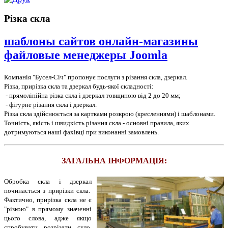
Різка скла
шаблоны сайтов онлайн-магазины
файловые менеджеры Joomla
Компанія "Бусел-Січ" пропонує послуги з різання скла, дзеркал.
Різка, прирізка скла та дзеркал будь-якої складності:
- прямолінійна різка скла і дзеркал товщиною від 2 до 20 мм;
- фігурне різання скла і дзеркал.
Різка скла здійснюється за картками розкрою (кресленнями) і шаблонами.
Точність, якість і швидкість різання скла - основні правила, яких
дотримуються наші фахівці при виконанні замовлень.
ЗАГАЛЬНА ІНФОРМАЦІЯ:
Обробка скла і дзеркал
починається з прирізки скла.
Фактично, прирізка скла не є
"різкою" в прямому значенні
цього слова, адже якщо
спробувати розрізати скло,