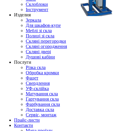
Склоблоки
Інструмент
Изделия
Зеркала
Для шкафов-купе
Меблі зі скла
Полиці зі скла
Скляні перегородки
Скляні огородження
Скляні двері
Душові кабіни
Послуги
Різка скла
Обробка кромки
Фацет
Свердлення
УФ-склійка
Матування скла
Гартування скла
Фарбування скла
Доставка скла
Сервіс, монтаж
Прайс-листи
Контакти
Мапа проїзду