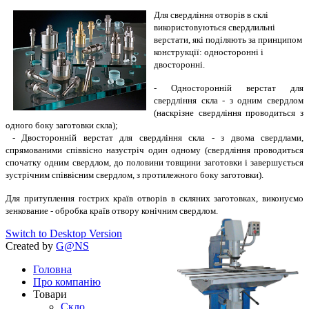
Для свердління отворів в склі
використовуються свердлильні
верстати, які поділяють за принципом
конструкції: односторонні і
двосторонні.
- Односторонній верстат для
свердління скла - з одним свердлом
(наскрізне свердління проводиться з
одного боку заготовки скла);
- Двосторонній верстат для свердління скла - з двома свердлами,
спрямованими співвісно назустріч один одному (свердління проводиться
спочатку одним свердлом, до половини товщини заготовки і завершується
зустрічним співвісним свердлом, з протилежного боку заготовки).
Для притуплення гострих країв отворів в скляних заготовках, виконуємо
зенкование - обробка країв отвору конічним свердлом.
Switch to Desktop Version
Created by
G@NS
Головна
Про компанію
Товари
Скло