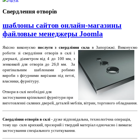
Свердлення отворів
шаблоны сайтов онлайн-магазины
файловые менеджеры Joomla
Якісно виконуємо
послуги з свердління скла
в Запоріжжі.
Виконуємо
роботи зі свердління отворів в склі і
дзеркалі, діаметром від 4 до 100 мм, з
зенковкой для отворів до 26,0 мм. За
оригінальним шаблонами робимо
вироби з фігурними вирізами під петлі,
власники, фурнітуру.
Отвори в склі необхідні для
застосування кріпильної фурнітури при
виготовленні скляних дверей, деталей меблів, вітрин, торгового обладнання.
Свердління отворів в склі
- дуже відповідальна, технологічна операція,
тому що скло крихкий, прозорий і твердий матеріал одночасно і вимагає
застосування спеціального устаткування.